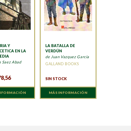
RIA Y
LA BATALLA DE
CETICA EN LA
VERDÚN
EDIA
de Juan Vazquez Garcia
n Saez Abad
GALLAND BOOKS
A
78,56
SIN STOCK
INFORMACIÓN
MÁS INFORMACIÓN