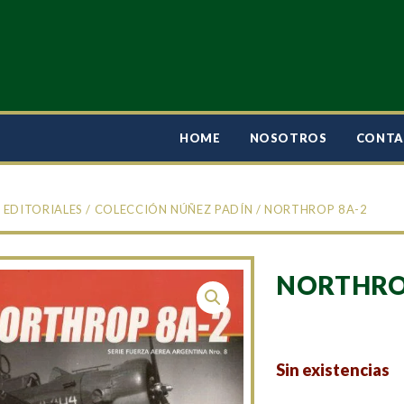
HOME
NOSOTROS
CONT
/
EDITORIALES
/
COLECCIÓN NÚÑEZ PADÍN
/ NORTHROP 8A-2
NORTHRO
Sin existencias