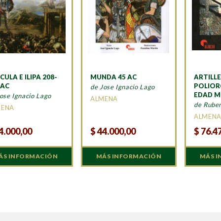
CULA E ILIPA 208-
MUNDA 45 AC
ARTILLE
 AC
POLIOR
de Jose Ignacio Lago
EDAD M
ose Ignacio Lago
ALMENA
de Rube
MENA
ALMEN
4.000,00
$
44.000,00
$
76.4
ÁS INFORMACIÓN
MÁS INFORMACIÓN
MÁS 