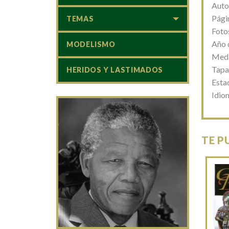
Auto
Pági
TEMAS
Foto
Año 
MODELISMO
Medi
Tapa
HERIDOS Y LASTIMADOS
Estad
Idio
TE P