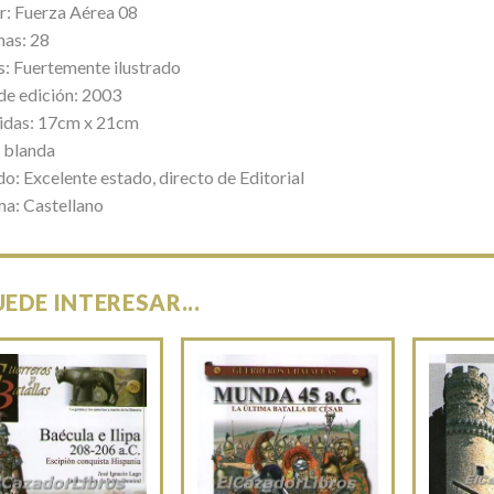
r: Fuerza Aérea 08
nas: 28
s: Fuertemente ilustrado
de edición: 2003
das: 17cm x 21cm
 blanda
o: Excelente estado, directo de Editorial
ma: Castellano
UEDE INTERESAR...