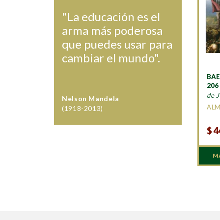
"La educación es el
arma más poderosa
que puedes usar para
cambiar el mundo".
BAE
206
de J
Nelson Mandela
AL
(1918-2013)
$
4
M