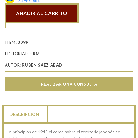
Saber más
AÑADIR AL CARRITO
Okinawa
1945
antesala
del
ITEM:
3099
ataque
EDITORIAL:
HRM
a
AUTOR:
RUBEN SAEZ ABAD
Japón
cantidad
REALIZAR UNA CONSULTA
DESCRIPCIÓN
A principios de 1945 el cerco sobre el territorio japonés se