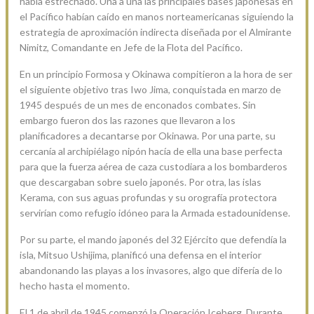
había estrechado. Una a una las principales bases japonesas en
el Pacífico habían caído en manos norteamericanas siguiendo la
estrategia de aproximación indirecta diseñada por el Almirante
Nimitz, Comandante en Jefe de la Flota del Pacífico.
En un principio Formosa y Okinawa compitieron a la hora de ser
el siguiente objetivo tras Iwo Jima, conquistada en marzo de
1945 después de un mes de enconados combates. Sin
embargo fueron dos las razones que llevaron a los
planificadores a decantarse por Okinawa. Por una parte, su
cercanía al archipiélago nipón hacía de ella una base perfecta
para que la fuerza aérea de caza custodiara a los bombarderos
que descargaban sobre suelo japonés. Por otra, las islas
Kerama, con sus aguas profundas y su orografía protectora
servirían como refugio idóneo para la Armada estadounidense.
Por su parte, el mando japonés del 32 Ejército que defendía la
isla, Mitsuo Ushijima, planificó una defensa en el interior
abandonando las playas a los invasores, algo que difería de lo
hecho hasta el momento.
El 1 de abril de 1945 comenzó la Operación Iceberg. Durante