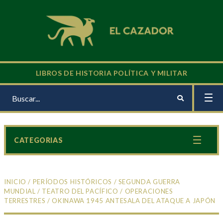
LIBROS DE HISTORIA POLÍTICA Y MILITAR
CATEGORIAS
INICIO
/
PERÍODOS HISTÓRICOS
/
SEGUNDA GUERRA
MUNDIAL
/
TEATRO DEL PACÍFICO
/
OPERACIONES
TERRESTRES
/ OKINAWA 1945 ANTESALA DEL ATAQUE A JAPÓN