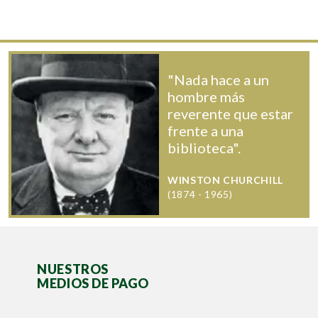
"Nada hace a un
hombre más
reverente que estar
frente a una
biblioteca".
WINSTON CHURCHILL
(1874 - 1965)
NUESTROS
MEDIOS DE PAGO