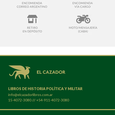
LIBROS DE HISTORIA POLÍTICA Y MILITAR
info@elcazadorlibros.com.ar
15-4072-3080 /// +54-911-4072-3080