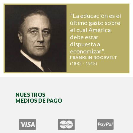
"La educación es el
último gasto sobre
el cual América
debe estar
dispuesta a
economizar".
FRANKLIN ROOSVELT
(1882 - 1945)
NUESTROS
MEDIOS DE PAGO