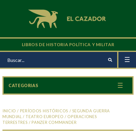
LIBROS DE HISTORIA POLÍTICA Y MILITAR
CATEGORIAS
INICIO
/
PERÍODOS HISTÓRICOS
/
SEGUNDA GUERRA
MUNDIAL
/
TEATRO EUROPEO
/
OPERACIONES
TERRESTRES
/ PANZER COMMANDER