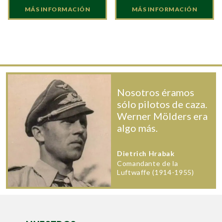
MÁS INFORMACIÓN
MÁS INFORMACIÓN
Nosotros éramos
sólo pilotos de caza.
Werner Mölders era
algo más.
Dietrich Hrabak
Comandante de la
Luftwaffe (1914-1955)