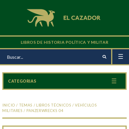
LIBROS DE HISTORIA POLÍTICA Y MILITAR
CATEGORIAS
INICIO
/
TEMAS
/
LIBROS TÉCNICOS
/
VEHÍCULOS
MILITARES
/ PANZERWRECKS 04