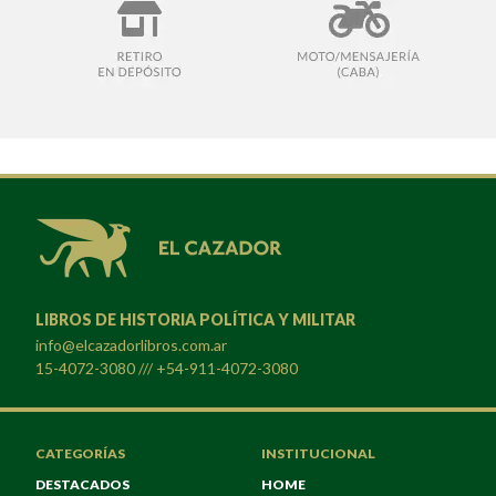
LIBROS DE HISTORIA POLÍTICA Y MILITAR
info@elcazadorlibros.com.ar
15-4072-3080 /// +54-911-4072-3080
CATEGORÍAS
INSTITUCIONAL
DESTACADOS
HOME