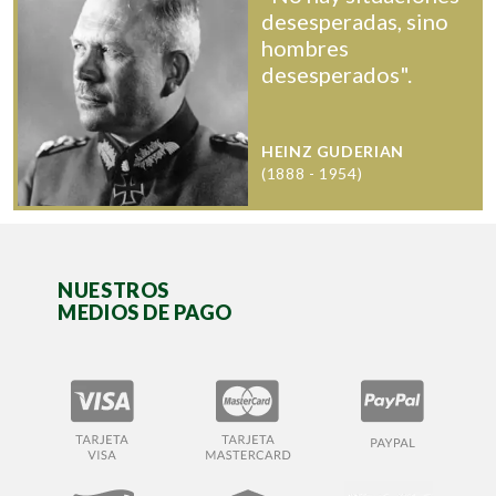
desesperadas, sino
hombres
desesperados".
HEINZ GUDERIAN
(1888 - 1954)
NUESTROS
MEDIOS DE PAGO