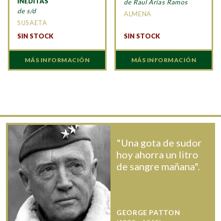
INEDITAS
de Raul Arias Ramos
de s/d
ALMENA
SUSAETA
SIN STOCK
SIN STOCK
MÁS INFORMACIÓN
MÁS INFORMACIÓN
"Una gota de sudor
hoy ahorra un litro
de sangre mañana".
GEORGE PATTON