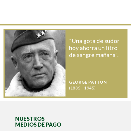
"Una gota de sudor
hoy ahorra un litro
de sangre mañana".
GEORGE PATTON
(1885 - 1945)
NUESTROS
MEDIOS DE PAGO