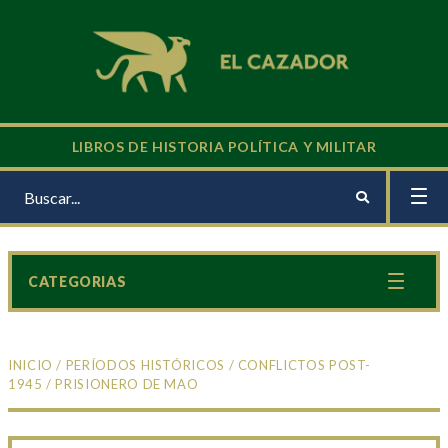
LIBROS DE HISTORIA POLÍTICA Y MILITAR
CATEGORIAS
INICIO
/
PERÍODOS HISTÓRICOS
/
CONFLICTOS POST-
1945
/ PRISIONERO DE MAO