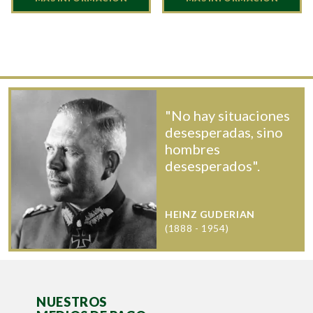
"No hay situaciones
desesperadas, sino
hombres
desesperados".
HEINZ GUDERIAN
(1888 - 1954)
NUESTROS