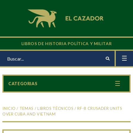
LIBROS DE HISTORIA POLÍTICA Y MILITAR
CATEGORIAS
INICIO
/
TEMAS
/
LIBROS TÉCNICOS
/ RF-8 CRUSADER UNITS
OVER CUBA AND VIETNAM