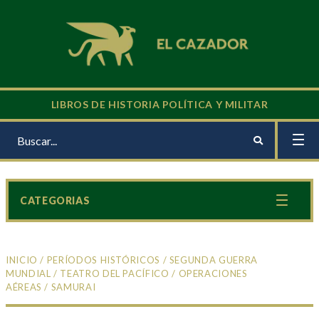
LIBROS DE HISTORIA POLÍTICA Y MILITAR
CATEGORIAS
INICIO
/
PERÍODOS HISTÓRICOS
/
SEGUNDA GUERRA
MUNDIAL
/
TEATRO DEL PACÍFICO
/
OPERACIONES
AÉREAS
/ SAMURAI