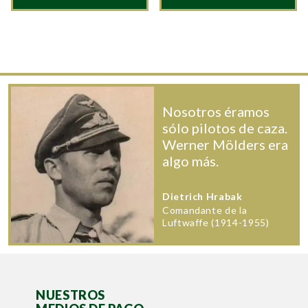
Nosotros éramos
sólo pilotos de caza.
Werner Mölders era
algo más.
Dietrich Hrabak
Comandante de la
Luftwaffe (1914-1955)
NUESTROS