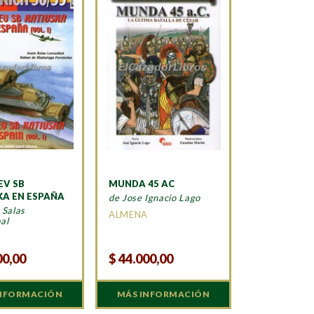
EV SB
MUNDA 45 AC
KA EN ESPAÑA
de Jose Ignacio Lago
 Salas
ALMENA
al
N
00,00
$
44.000,00
INFORMACIÓN
MÁS INFORMACIÓN