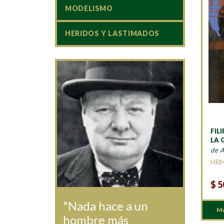
MODELISMO
HERIDOS Y LASTIMADOS
FILI
LA 
de 
HR
$
5
"Nada hace a un
M
hombre más