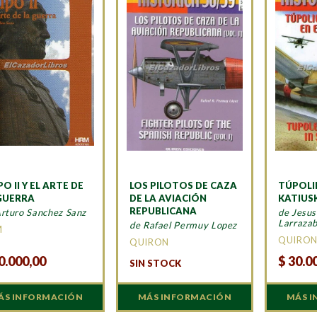
PO II Y EL ARTE DE
LOS PILOTOS DE CAZA
TÚPOLI
GUERRA
DE LA AVIACIÓN
KATIUS
REPUBLICANA
Arturo Sanchez Sanz
de Jesus
Larrazab
de Rafael Permuy Lopez
M
QUIRO
QUIRON
0.000,00
$
30.0
SIN STOCK
ÁS INFORMACIÓN
MÁS INFORMACIÓN
MÁS 