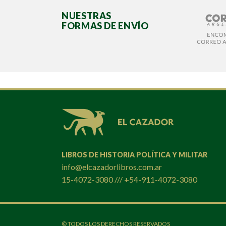
NUESTRAS
FORMAS DE ENVÍO
LIBROS DE HISTORIA POLÍTICA Y MILITAR
info@elcazadorlibros.com.ar
15-4072-3080 /// +54-911-4072-3080
© TODOS LOS DERECHOS RESERVADOS