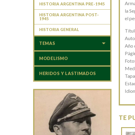
Arma
HISTORIA ARGENTINA PRE-1945
la S
HISTORIA ARGENTINA POST-
el pe
1945
HISTORIA GENERAL
Títul
Auto
TEMAS
Año 
Pági
MODELISMO
Foto
Medi
HERIDOS Y LASTIMADOS
Tapa
Esta
Idio
TE P