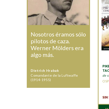
Nosotros éramos sólo
pilotos de caza.
Werner Mölders era
algo más.
PIK
Dietrich Hrabak
TAC
Comandante de la Luftwaffe
de s
(1914-1955)
OSP
SIN
M