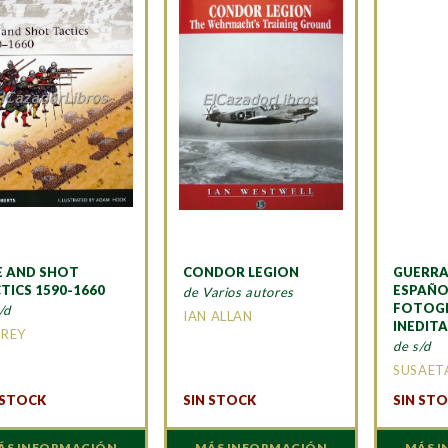
E AND SHOT
CONDOR LEGION
GUERRA 
TICS 1590-1660
ESPAÑO
de Varios autores
FOTOG
/d
IAN ALLAN
INEDIT
REY
de s/d
SUSAET
 STOCK
SIN STOCK
SIN ST
ÁS INFORMACIÓN
MÁS INFORMACIÓN
MÁS 