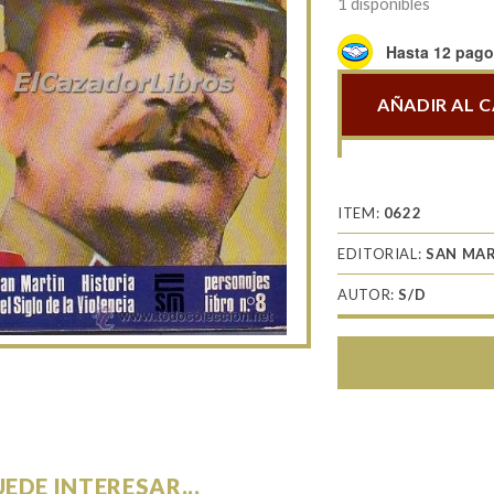
1 disponibles
Hasta 12 pagos
AÑADIR AL 
Stalin
cantidad
ITEM:
0622
EDITORIAL:
SAN MA
AUTOR:
S/D
UEDE INTERESAR...