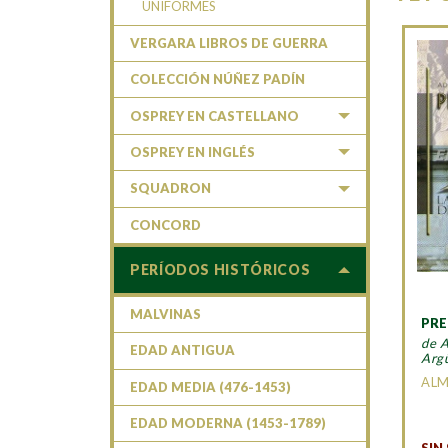
UNIFORMES
VERGARA LIBROS DE GUERRA
COLECCIÓN NÚÑEZ PADÍN
OSPREY EN CASTELLANO
OSPREY EN INGLÉS
SQUADRON
CONCORD
PERÍODOS HISTÓRICOS
MALVINAS
PR
de 
EDAD ANTIGUA
Arg
AL
EDAD MEDIA (476-1453)
EDAD MODERNA (1453-1789)