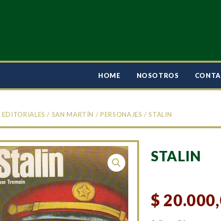
HOME
NOSOTROS
CONT
/
EDITORIALES
/
SAN MARTÍN
/
PERSONAJES
/ STALIN
STALIN
$
20.000