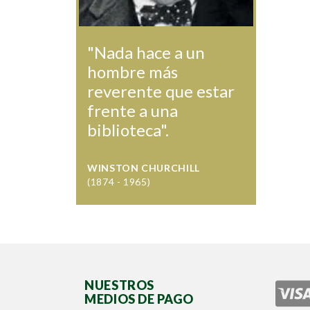
"Nada hace a un
hombre más
reverente que estar
frente a una
biblioteca".
WINSTON CHURCHILL
(1874 - 1965)
NUESTROS
MEDIOS DE PAGO