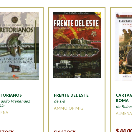
ETORIANOS
FRENTE DEL ESTE
CARTA
ROMA
Adolfo Menendez
de s/d
üin
de Rube
AMMO OF MIG
MENA
ALMEN
$
44.0