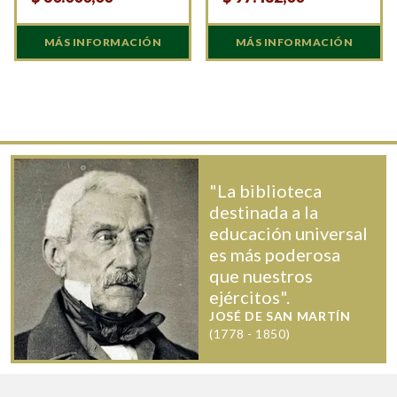
MÁS INFORMACIÓN
MÁS INFORMACIÓN
"La biblioteca
destinada a la
educación universal
es más poderosa
que nuestros
ejércitos".
JOSÉ DE SAN MARTÍN
(1778 - 1850)