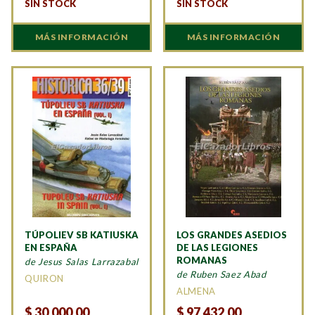
SIN STOCK
SIN STOCK
MÁS INFORMACIÓN
MÁS INFORMACIÓN
TÚPOLIEV SB KATIUSKA
LOS GRANDES ASEDIOS
EN ESPAÑA
DE LAS LEGIONES
ROMANAS
de Jesus Salas Larrazabal
de Ruben Saez Abad
QUIRON
ALMENA
$
30.000,00
$
97.432,00