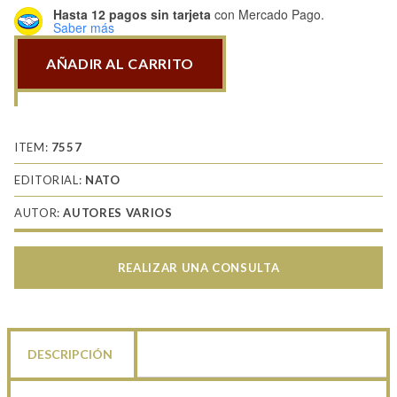
Hasta 12 pagos sin tarjeta
con Mercado Pago.
Saber más
AÑADIR AL CARRITO
Tamiya
News
9
Nato
ITEM:
7557
cantidad
EDITORIAL:
NATO
AUTOR:
AUTORES VARIOS
REALIZAR UNA CONSULTA
DESCRIPCIÓN