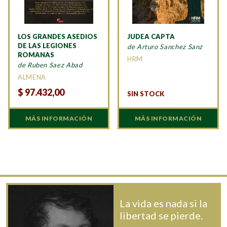
LOS GRANDES ASEDIOS
JUDEA CAPTA
DE LAS LEGIONES
de Arturo Sanchez Sanz
ROMANAS
HRM
de Ruben Saez Abad
ALMENA
$
97.432,00
SIN STOCK
MÁS INFORMACIÓN
MÁS INFORMACIÓN
La vida es nada si la
libertad se pierde.