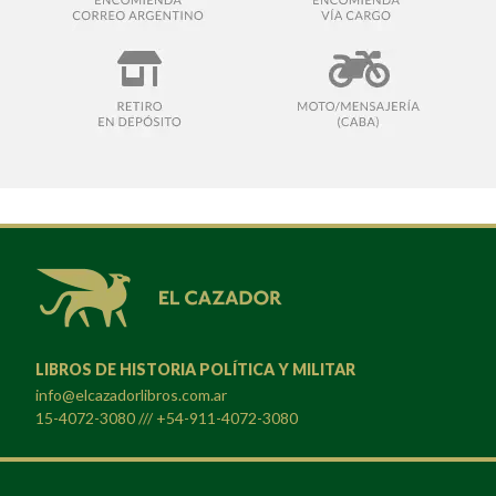
LIBROS DE HISTORIA POLÍTICA Y MILITAR
info@elcazadorlibros.com.ar
15-4072-3080 /// +54-911-4072-3080