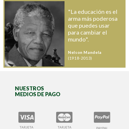
"La educación es el
arma más poderosa
que puedes usar
para cambiar el
mundo".
Nelson Mandela
(1918-2013)
NUESTROS
MEDIOS DE PAGO