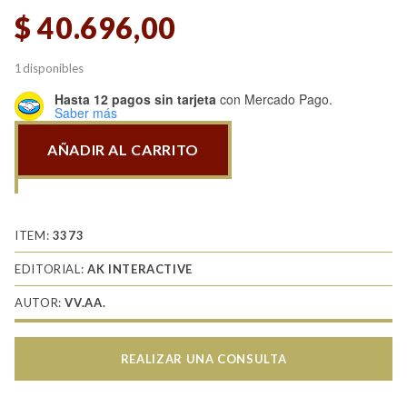
$
40.696,00
1 disponibles
Hasta 12 pagos sin tarjeta
con Mercado Pago.
Saber más
AÑADIR AL CARRITO
Tanker
07
Batallas
urbanas
ITEM:
3373
cantidad
EDITORIAL:
AK INTERACTIVE
AUTOR:
VV.AA.
REALIZAR UNA CONSULTA