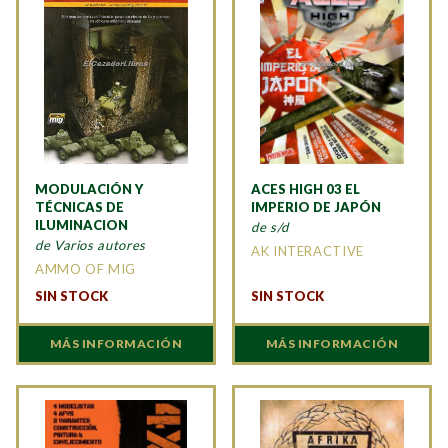
MODULACIÓN Y
ACES HIGH 03 EL
TÉCNICAS DE
IMPERIO DE JAPÓN
ILUMINACION
de s/d
de Varios autores
AK INTERACTIVE
AMMO OF MIG
SIN STOCK
SIN STOCK
MÁS INFORMACIÓN
MÁS INFORMACIÓN