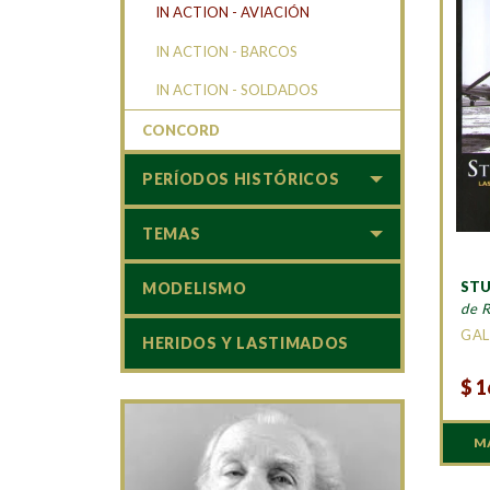
IN ACTION - AVIACIÓN
IN ACTION - BARCOS
IN ACTION - SOLDADOS
CONCORD
PERÍODOS HISTÓRICOS
TEMAS
STU
MODELISMO
de 
GAL
HERIDOS Y LASTIMADOS
$
1
M