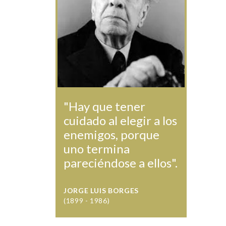
"Hay que tener
cuidado al elegir a los
enemigos, porque
uno termina
pareciéndose a ellos".
JORGE LUIS BORGES
(1899 - 1986)