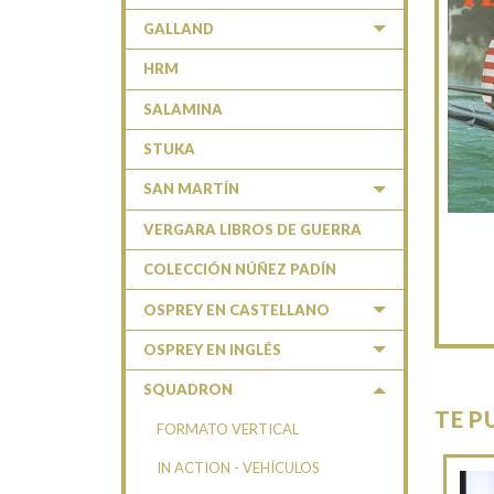
GALLAND
HRM
SALAMINA
STUKA
SAN MARTÍN
VERGARA LIBROS DE GUERRA
COLECCIÓN NÚÑEZ PADÍN
OSPREY EN CASTELLANO
OSPREY EN INGLÉS
SQUADRON
TE P
FORMATO VERTICAL
IN ACTION - VEHÍCULOS