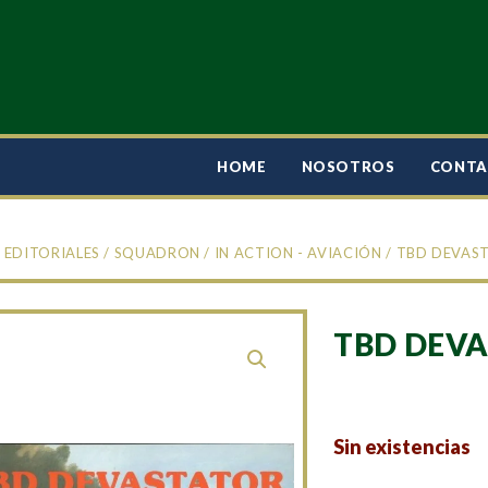
HOME
NOSOTROS
CONT
/
EDITORIALES
/
SQUADRON
/
IN ACTION - AVIACIÓN
/ TBD DEVAS
TBD DEVA
Sin existencias