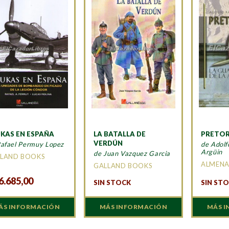
KAS EN ESPAÑA
LA BATALLA DE
PRETO
VERDÚN
Rafael Permuy Lopez
de Adol
Argüin
de Juan Vazquez Garcia
LAND BOOKS
ALMEN
GALLAND BOOKS
6.685,00
SIN STOCK
SIN ST
ÁS INFORMACIÓN
MÁS INFORMACIÓN
MÁS 