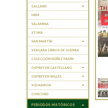
GALLAND
HRM
SALAMINA
STUKA
SAN MARTÍN
VERGARA LIBROS DE GUERRA
COLECCIÓN NÚÑEZ PADÍN
OSPREY EN CASTELLANO
OSPREY EN INGLÉS
SQUADRON
CONCORD
PERÍODOS HISTÓRICOS