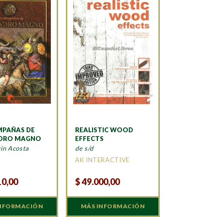
MPAÑAS DE
REALISTIC WOOD
NDRO MAGNO
EFFECTS
in Acosta
de s/d
A
AK INTERACTIVE
10,00
$
49.000,00
INFORMACIÓN
MÁS INFORMACIÓN