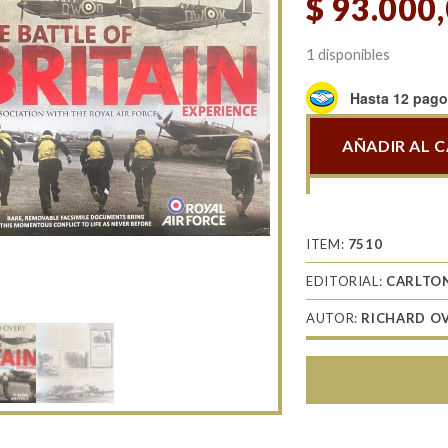
$
93.000
1 disponibles
Hasta 12 pagos
AÑADIR AL 
The
Battle
Of
Britain
ITEM:
7510
Experience
EDITORIAL:
CARLTO
cantidad
AUTOR:
RICHARD O