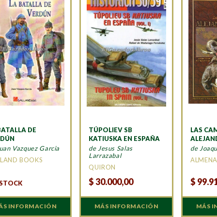
BATALLA DE
TÚPOLIEV SB
LAS CA
RDÚN
KATIUSKA EN ESPAÑA
ALEJA
Juan Vazquez Garcia
de Jesus Salas
de Joaqu
Larrazabal
LAND BOOKS
ALMEN
QUIRON
$
30.000,00
$
99.9
 STOCK
ÁS INFORMACIÓN
MÁS INFORMACIÓN
MÁS 