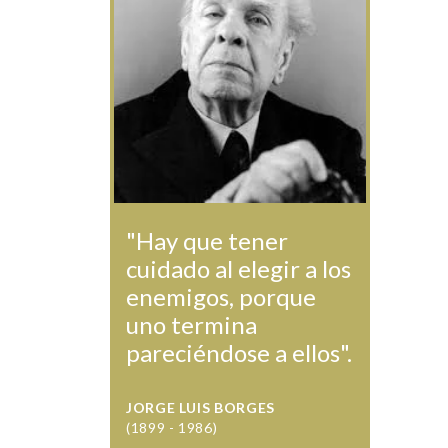
"Hay que tener
cuidado al elegir a los
enemigos, porque
uno termina
pareciéndose a ellos".
JORGE LUIS BORGES
(1899 - 1986)