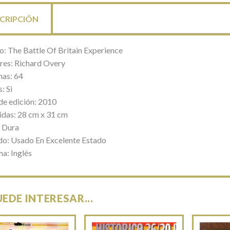
CRIPCIÓN
lo: The Battle Of Britain Experience
res: Richard Overy
nas: 64
: Si
de edición: 2010
das: 28 cm x 31 cm
 Dura
do: Usado En Excelente Estado
ma: Inglés
UEDE INTERESAR...