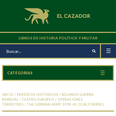
LIBROS DE HISTORIA POLÍTICA Y MILITAR
CATEGORIAS
INICIO
/
PERÍODOS HISTÓRICOS
/
SEGUNDA GUERRA
MUNDIAL
/
TEATRO EUROPEO
/
OPERACIONES
TERRESTRES
/ THE GERMAN ARMY 1939-45 (1) BLITZKRIEG