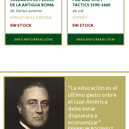
DE LA ANTIGUA ROMA
TACTICS 1590-1660
de Varios autores
de s/d
MINIATURAS ANDREA
OSPREY
SIN STOCK
SIN STOCK
MÁS INFORMACIÓN
MÁS INFORMACIÓN
"La educación es el
último gasto sobre
el cual América
debe estar
dispuesta a
economizar".
FRANKLIN ROOSVELT