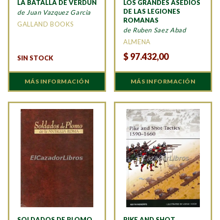
LA BATALLA DE VERDÚN
LOS GRANDES ASEDIOS
DE LAS LEGIONES
de Juan Vazquez Garcia
ROMANAS
GALLAND BOOKS
de Ruben Saez Abad
ALMENA
$
97.432,00
SIN STOCK
MÁS INFORMACIÓN
MÁS INFORMACIÓN
SOLDADOS DE PLOMO
PIKE AND SHOT