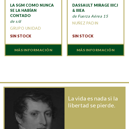
LA SGM COMO NUNCA
DASSAULT MIRAGE IIICJ
SE LA HABÍAN
& IIIEA
CONTADO
de Fuerza Aérea 15
de s/d
NUÑEZ PADIN
GRUPO UNIDAD
SIN STOCK
SIN STOCK
MÁS INFORMACIÓN
MÁS INFORMACIÓN
La vida es nada si la
libertad se pierde.