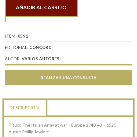
AÑADIR AL CARRITO
The
Italian
Army
at
ITEM:
0591
war
EDITORIAL:
CONCORD
-
AUTOR:
VARIOS AUTORES
Europe
1940-
43
REALIZAR UNA CONSULTA
cantidad
DESCRIPCIÓN
Título: The Italian Army at war – Europe 1940-43 – 6520
Autor: Phillip Jowiett