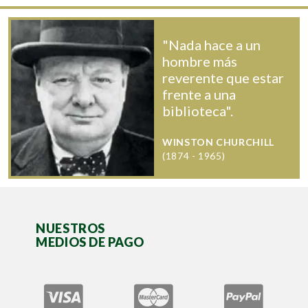
"Nada hace a un
hombre más
reverente que estar
frente a una
biblioteca".
WINSTON CHURCHILL
(1874 - 1965)
NUESTROS
MEDIOS DE PAGO