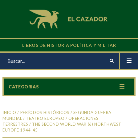
LIBROS DE HISTORIA POLÍTICA Y MILITAR
CATEGORIAS
INICIO
/
PERÍODOS HISTÓRICOS
/
SEGUNDA GUERRA
MUNDIAL
/
TEATRO EUROPEO
/
OPERACIONES
TERRESTRES
/ THE SECOND WORLD WAR (6) NORTHWEST
EUROPE 1944-45