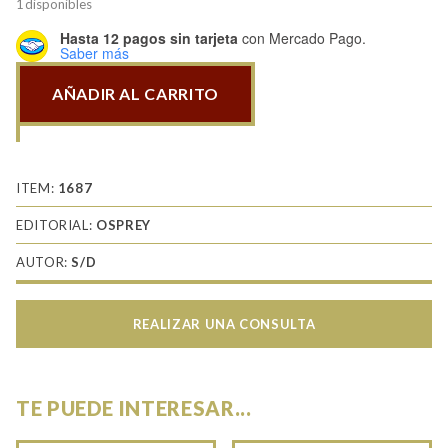
1 disponibles
Hasta 12 pagos sin tarjeta
con Mercado Pago.
Saber más
AÑADIR AL CARRITO
The
Second
World
War
ITEM:
1687
(6)
EDITORIAL:
OSPREY
Northwest
AUTOR:
S/D
Europe
1944-
45
REALIZAR UNA CONSULTA
cantidad
TE PUEDE INTERESAR...