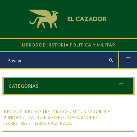
LIBROS DE HISTORIA POLÍTICA Y MILITAR
CATEGORIAS
INICIO
/
PERÍODOS HISTÓRICOS
/
SEGUNDA GUERRA
MUNDIAL
/
TEATRO EUROPEO
/
OPERACIONES
TERRESTRES
/ TIERRA CALCINADA