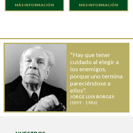
MÁS INFORMACIÓN
MÁS INFORMACIÓN
"Hay que tener
cuidado al elegir a
los enemigos,
porque uno termina
pareciéndose a
ellos".
JORGE LUIS BORGES
(1899 - 1986)