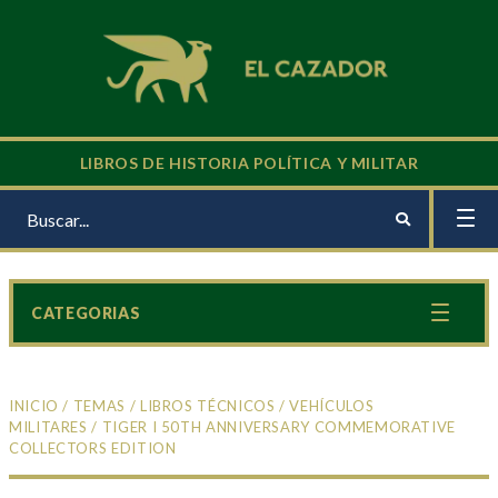
LIBROS DE HISTORIA POLÍTICA Y MILITAR
CATEGORIAS
INICIO
/
TEMAS
/
LIBROS TÉCNICOS
/
VEHÍCULOS
MILITARES
/ TIGER I 50TH ANNIVERSARY COMMEMORATIVE
COLLECTORS EDITION