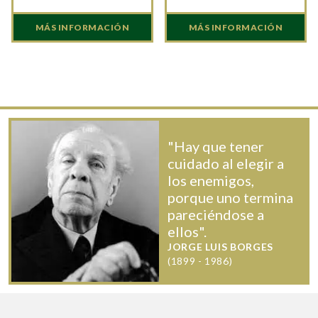
MÁS INFORMACIÓN
MÁS INFORMACIÓN
"Hay que tener
cuidado al elegir a
los enemigos,
porque uno termina
pareciéndose a
ellos".
JORGE LUIS BORGES
(1899 - 1986)