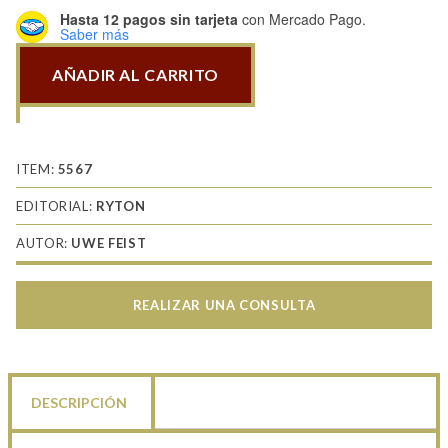
Hasta 12 pagos sin tarjeta
con Mercado Pago.
Saber más
AÑADIR AL CARRITO
TIger
I
50th
anniversary
ITEM:
5567
commemorative
EDITORIAL:
RYTON
collectors
AUTOR:
UWE FEIST
edition
cantidad
REALIZAR UNA CONSULTA
DESCRIPCIÓN