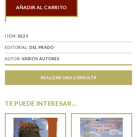
AÑADIR AL CARRITO
Tropas
de
elite
de
ITEM:
0221
India
EDITORIAL:
DEL PRADO
y
AUTOR:
VARIOS AUTORES
Pakistan
cantidad
REALIZAR UNA CONSULTA
TE PUEDE INTERESAR...