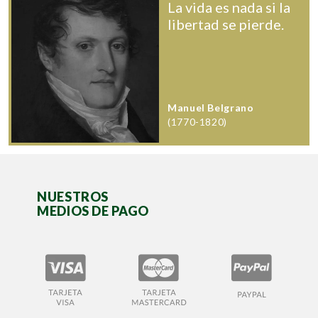
La vida es nada si la
libertad se pierde.
Manuel Belgrano
(1770-1820)
NUESTROS
MEDIOS DE PAGO