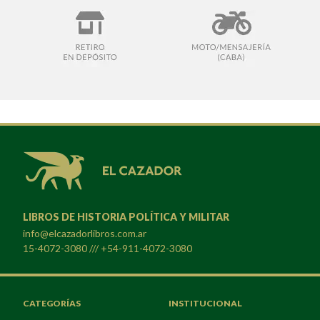
LIBROS DE HISTORIA POLÍTICA Y MILITAR
info@elcazadorlibros.com.ar
15-4072-3080 /// +54-911-4072-3080
CATEGORÍAS
INSTITUCIONAL