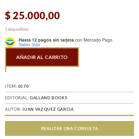
$
25.000,00
1 disponibles
Hasta 12 pagos sin tarjeta
con Mercado Pago.
Saber más
AÑADIR AL CARRITO
U-
boote
la
leyenda
ITEM:
0570
de
EDITORIAL:
GALLAND BOOKS
los
AUTOR:
JUAN VAZQUEZ GARCIA
lobos
grises
cantidad
REALIZAR UNA CONSULTA