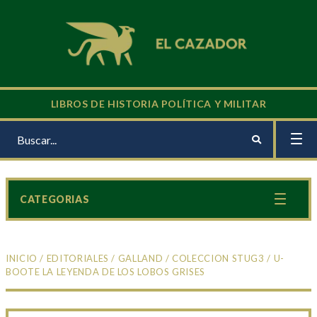
LIBROS DE HISTORIA POLÍTICA Y MILITAR
CATEGORIAS
INICIO
/
EDITORIALES
/
GALLAND
/
COLECCION STUG3
/ U-
BOOTE LA LEYENDA DE LOS LOBOS GRISES