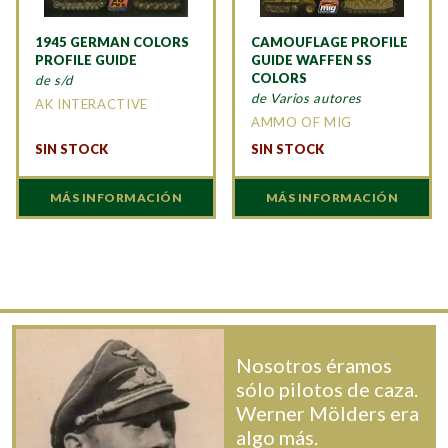
1945 GERMAN COLORS
CAMOUFLAGE PROFILE
PROFILE GUIDE
GUIDE WAFFEN SS
COLORS
de s/d
de Varios autores
AK INTERACTIVE
AMMO OF MIG
SIN STOCK
SIN STOCK
MÁS INFORMACIÓN
MÁS INFORMACIÓN
Nosotros éramos
sólo pilotos de caza.
Werner Mölders era
algo más.