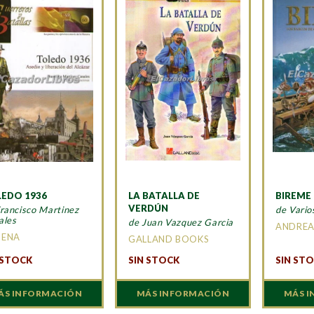
EDO 1936
LA BATALLA DE
BIREME
VERDÚN
rancisco Martinez
de Vario
ales
de Juan Vazquez Garcia
ANDREA
MENA
GALLAND BOOKS
 STOCK
SIN STOCK
SIN ST
ÁS INFORMACIÓN
MÁS INFORMACIÓN
MÁS 