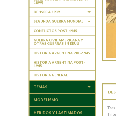
1899)
DE 1900 A 1939
SEGUNDA GUERRA MUNDIAL
CONFLICTOS POST-1945
GUERRA CIVIL AMERICANA Y
OTRAS GUERRAS EN EEUU
HISTORIA ARGENTINA PRE-1945
HISTORIA ARGENTINA POST-
1945
HISTORIA GENERAL
TEMAS
DES
MODELISMO
Tras 
HERIDOS Y LASTIMADOS
Trib