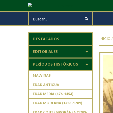
INICIO
DESTACADOS
EDITORIALES
PERÍODOS HISTÓRICOS
MALVINAS
EDAD ANTIGUA
EDAD MEDIA (476-1453)
EDAD MODERNA (1453-1789)
EDAD CONTEMPORÁNEA (1789-