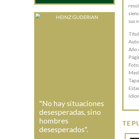
resu
sien
sus n
Títu
Auto
Año 
Pági
Foto
Medi
Tapa
Esta
Idio
"No hay situaciones
desesperadas, sino
hombres
TE P
desesperados".