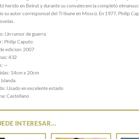
ltó herido en Beirut y durante su convalecencia completó elmanuscr
do su autor corresponsal del Tribune en Moscú. En 1977, Philip Ca
ovelas.
lo: Un rumor de guerra
r: Philip Caputo
de edicion: 2007
nas: 432
s: —
das: 14cm x 20cm
 blanda
do: Usado en excelente estado
ma: Castellano
UEDE INTERESAR...