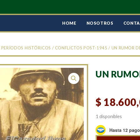
HOME
NOSOTROS
CONT
/
PERÍODOS HISTÓRICOS
/
CONFLICTOS POST-1945
/ UN RUMOR D
UN RUMO
$
18.600
1 disponibles
Hasta 12 pagos