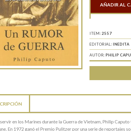
AÑADIR AL 
Un
rumor
de
guerra
ITEM:
2557
cantidad
EDITORIAL:
INEDITA
AUTOR:
PHILIP CAP
CRIPCIÓN
servir en los Marines durante la Guerra de Vietnam, Philip Caputo 
une. En 1972 ganó el Premio Pulitzer por una serie de reportajes s