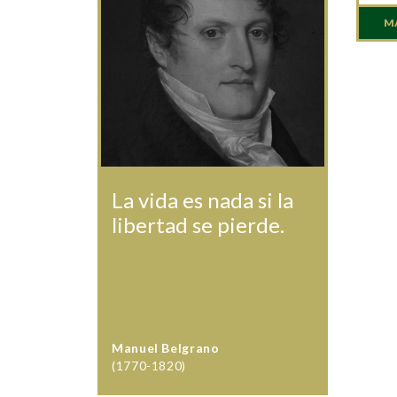
M
La vida es nada si la
libertad se pierde.
Manuel Belgrano
(1770-1820)