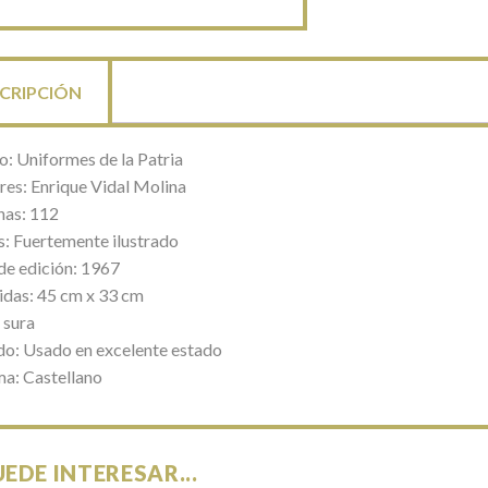
CRIPCIÓN
o: Uniformes de la Patria
res: Enrique Vidal Molina
nas: 112
s: Fuertemente ilustrado
de edición: 1967
das: 45 cm x 33 cm
 sura
do: Usado en excelente estado
ma: Castellano
UEDE INTERESAR...