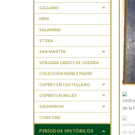
GALLAND
HRM
SALAMINA
STUKA
SAN MARTÍN
VERGARA LIBROS DE GUERRA
COLECCIÓN NÚÑEZ PADÍN
OSPREY EN CASTELLANO
OSPREY EN INGLÉS
SQUADRON
CONCORD
PERÍODOS HISTÓRICOS