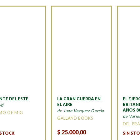
NTE DEL ESTE
LA GRAN GUERRA EN
EL EJER
EL AIRE
BRITAN
/d
AÑOS 8
de Juan Vazquez Garcia
MO OF MIG
de Vario
GALLAND BOOKS
DEL PR
$
25.000,00
 STOCK
SIN ST