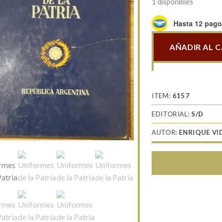
1 disponibles
Hasta 12 pagos
AÑADIR AL 
Uniformes
de
la
Patria
ITEM:
6157
cantidad
EDITORIAL:
S/D
AUTOR:
ENRIQUE VI