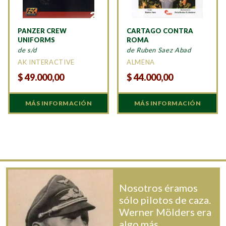
PANZER CREW
CARTAGO CONTRA
UNIFORMS
ROMA
de s/d
de Ruben Saez Abad
AK INTERACTIVE
ALMENA
$
49.000,00
$
44.000,00
MÁS INFORMACIÓN
MÁS INFORMACIÓN
Nosotros éramos
sólo pilotos de caza.
Werner Mölders era
algo más.