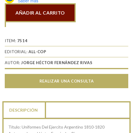
Saber más
AÑADIR AL CARRITO
Uniformes
Del
Ejercito
Argentino
ITEM:
7514
1810-
EDITORIAL:
ALL-COP
1820
AUTOR:
JORGE HÉCTOR FERNÁNDEZ RIVAS
cantidad
REALIZAR UNA CONSULTA
DESCRIPCIÓN
Título: Uniformes Del Ejercito Argentino 1810-1820