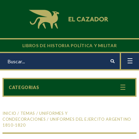
LIBROS DE HISTORIA POLÍTICA Y MILITAR
CATEGORIAS
INICIO
/
TEMAS
/
UNIFORMES Y
CONDECORACIONES
/ UNIFORMES DEL EJERCITO ARGENTINO
1810-1820