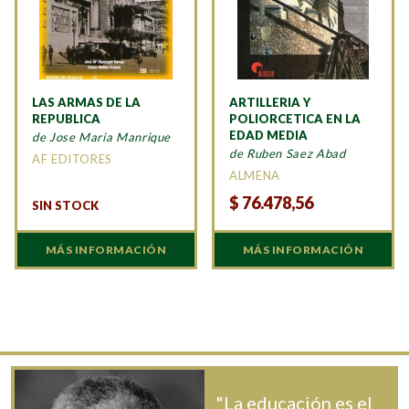
LAS ARMAS DE LA
ARTILLERIA Y
REPUBLICA
POLIORCETICA EN LA
EDAD MEDIA
de Jose Maria Manrique
de Ruben Saez Abad
AF EDITORES
ALMENA
$
76.478,56
SIN STOCK
MÁS INFORMACIÓN
MÁS INFORMACIÓN
"La educación es el