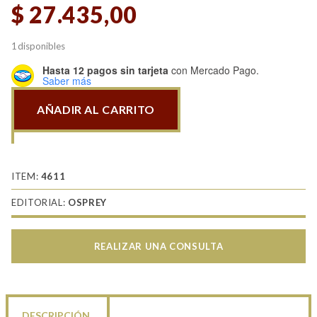
$
27.435,00
1 disponibles
Hasta 12 pagos sin tarjeta
con Mercado Pago.
Saber más
AÑADIR AL CARRITO
Union
Infantryman
VS
Confederate
ITEM:
4611
Infantryman
EDITORIAL:
OSPREY
cantidad
REALIZAR UNA CONSULTA
DESCRIPCIÓN