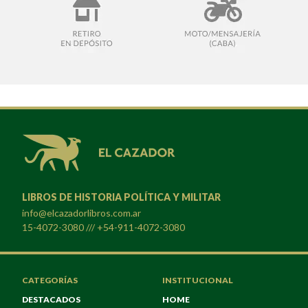
LIBROS DE HISTORIA POLÍTICA Y MILITAR
info@elcazadorlibros.com.ar
15-4072-3080 /// +54-911-4072-3080
CATEGORÍAS
INSTITUCIONAL
DESTACADOS
HOME