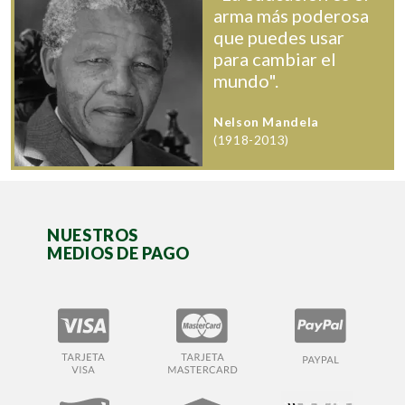
arma más poderosa
que puedes usar
para cambiar el
mundo".
Nelson Mandela
(1918-2013)
NUESTROS
MEDIOS DE PAGO