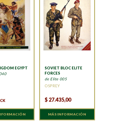
NGDOM EGYPT
SOVIET BLOC ELITE
FORCES
 040
de Elite 005
OSPREY
$
27.435,00
OCK
INFORMACIÓN
MÁS INFORMACIÓN