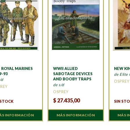
 ROYAL MARINES
WWII ALLIED
NEW KI
9-93
SABOTAGE DEVICES
de Elite
AND BOOBY TRAPS
/d
OSPREY
de s/d
REY
OSPREY
$
27.435,00
 STOCK
SIN ST
ÁS INFORMACIÓN
MÁS INFORMACIÓN
MÁS 