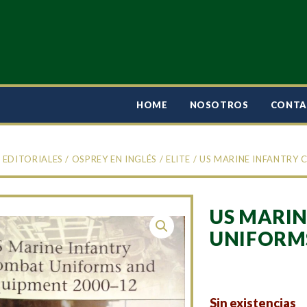
HOME
NOSOTROS
CONT
/
EDITORIALES
/
OSPREY EN INGLÉS
/
ELITE
/ US MARINE INFANTRY
US MARI
UNIFORMS
Sin existencias