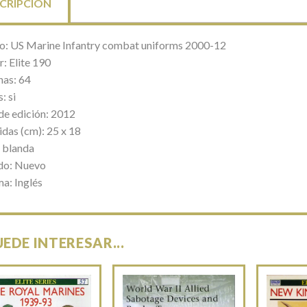
CRIPCIÓN
lo: US Marine Infantry combat uniforms 2000-12
: Elite 190
nas: 64
: si
de edición: 2012
das (cm): 25 x 18
 blanda
do: Nuevo
ma: Inglés
UEDE INTERESAR...