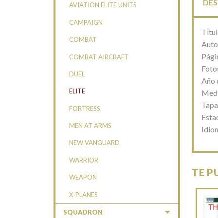
DES
AVIATION ELITE UNITS
CAMPAIGN
Títu
COMBAT
Autor
Pági
COMBAT AIRCRAFT
Fotos
DUEL
Año 
ELITE
Medi
Tapa
FORTRESS
Esta
MEN AT ARMS
Idio
NEW VANGUARD
WARRIOR
TE P
WEAPON
X-PLANES
SQUADRON