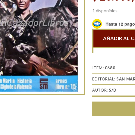
1 disponibles
Hasta 12 pagos
AÑADIR AL 
Waffen
SS
los
soldados
ITEM:
0680
del
EDITORIAL:
SAN MA
asfalto
cantidad
AUTOR:
S/D