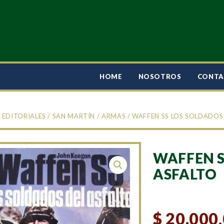
HOME
NOSOTROS
CONT
/
EDITORIALES
/
SAN MARTÍN
/
ARMAS
/ WAFFEN SS LOS SOLDADOS
WAFFEN S
ASFALTO
$
20.000