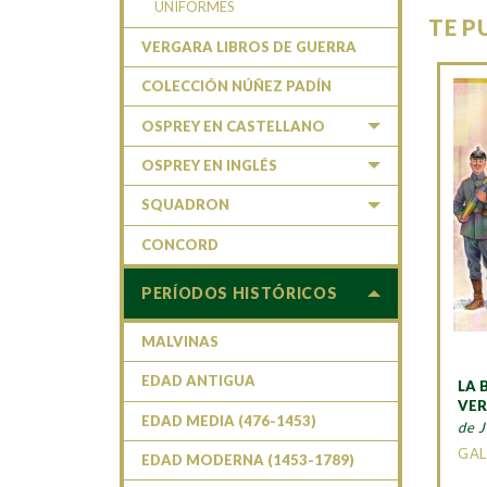
UNIFORMES
TE P
VERGARA LIBROS DE GUERRA
COLECCIÓN NÚÑEZ PADÍN
OSPREY EN CASTELLANO
OSPREY EN INGLÉS
SQUADRON
CONCORD
PERÍODOS HISTÓRICOS
MALVINAS
EDAD ANTIGUA
LA 
VE
EDAD MEDIA (476-1453)
de 
GAL
EDAD MODERNA (1453-1789)