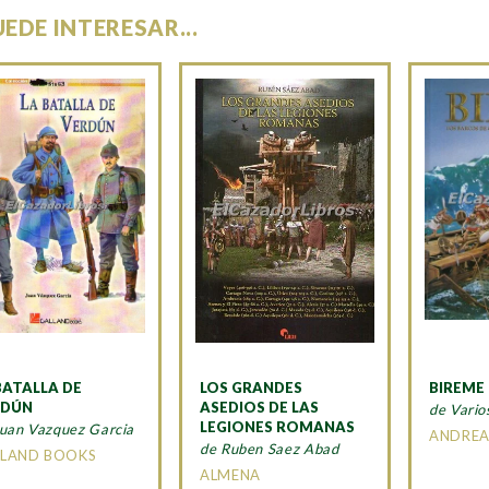
UEDE INTERESAR...
BATALLA DE
LOS GRANDES
BIREME
RDÚN
ASEDIOS DE LAS
de Vario
LEGIONES ROMANAS
Juan Vazquez Garcia
ANDREA
de Ruben Saez Abad
LAND BOOKS
ALMENA