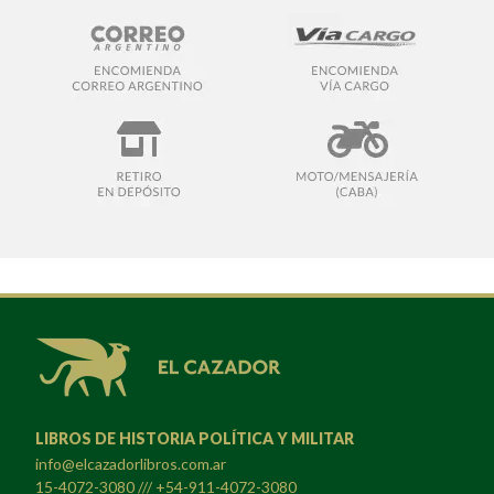
LIBROS DE HISTORIA POLÍTICA Y MILITAR
info@elcazadorlibros.com.ar
15-4072-3080 /// +54-911-4072-3080