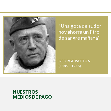
"Una gota de sudor
hoy ahorra un litro
de sangre mañana".
GEORGE PATTON
(1885 - 1945)
NUESTROS
MEDIOS DE PAGO