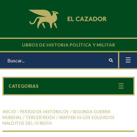
LIBROS DE HISTORIA POLÍTICA Y MILITAR
CATEGORIAS
INICIO
/
PERÍODOS HISTÓRICOS
/
SEGUNDA GUERRA
MUNDIAL
/
TERCER REICH
/ WAFFEN SS LOS SOLDADOS
MALDITOS DEL III REICH