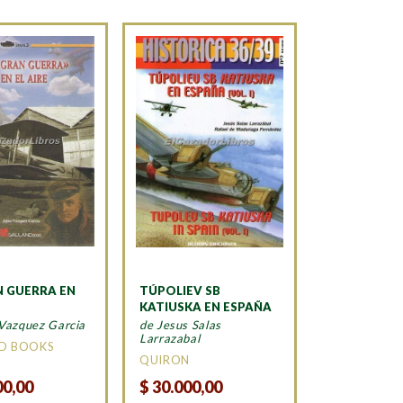
N GUERRA EN
TÚPOLIEV SB
KATIUSKA EN ESPAÑA
Vazquez Garcia
de Jesus Salas
Larrazabal
D BOOKS
QUIRON
00,00
$
30.000,00