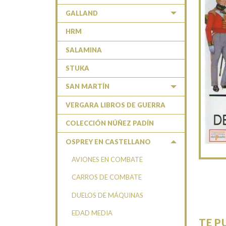
GALLAND
HRM
SALAMINA
STUKA
SAN MARTÍN
VERGARA LIBROS DE GUERRA
COLECCIÓN NÚÑEZ PADÍN
OSPREY EN CASTELLANO
AVIONES EN COMBATE
CARROS DE COMBATE
DUELOS DE MÁQUINAS
EDAD MEDIA
TE P