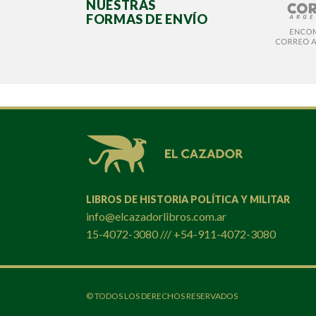
NUESTRAS
FORMAS DE ENVÍO
LIBROS DE HISTORIA POLÍTICA Y MILITAR
info@elcazadorlibros.com.ar
15-4072-3080 /// +54-911-4072-3080
© TODOS LOS DERECHOS RESERVADOS