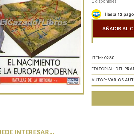
1 disponibles
Hasta 12 pagos
AÑADIR AL 
Waterloo
1815
cantidad
ITEM:
0280
EDITORIAL:
DEL PR
AUTOR:
VARIOS AU
UEDE INTERESAR...