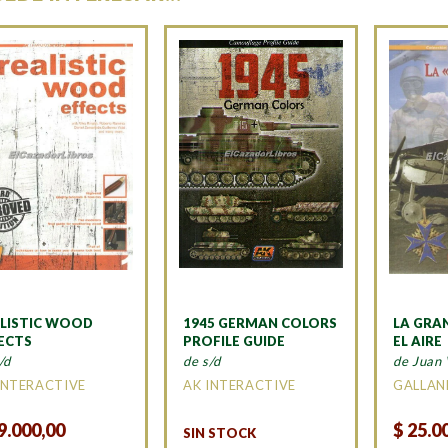
LISTIC WOOD
1945 GERMAN COLORS
LA GRA
ECTS
PROFILE GUIDE
EL AIRE
/d
de s/d
de Juan 
INTERACTIVE
AK INTERACTIVE
GALLAN
9.000,00
$
25.0
SIN STOCK