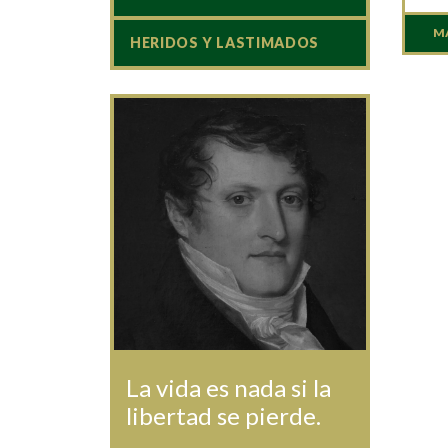
M
HERIDOS Y LASTIMADOS
La vida es nada si la
libertad se pierde.