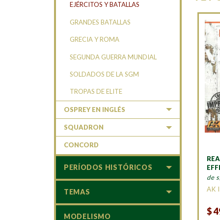
EJÉRCITOS Y BATALLAS
GRANDES BATALLAS
GRECIA Y ROMA
SEGUNDA GUERRA MUNDIAL
SOLDADOS DE LA SGM
TROPAS DE ELITE
OSPREY EN INGLÉS
SQUADRON
CONCORD
REA
PERÍODOS HISTÓRICOS
EFF
de s
AK 
TEMAS
$
4
MODELISMO