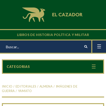
LIBROS DE HISTORIA POLÍTICA Y MILITAR
CATEGORIAS
INICIO
/
EDITORIALES
/
ALMENA
/
IMÁGENES DE
GUERRA
/ YAMATO