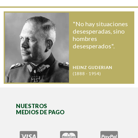
"No hay situaciones
desesperadas, sino
hombres
desesperados".
HEINZ GUDERIAN
(1888 - 1954)
NUESTROS
MEDIOS DE PAGO