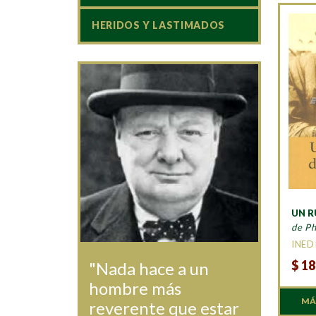
HERIDOS Y LASTIMADOS
UN R
de Ph
INED
$
18
"Nada hace a un
hombre más
MÁ
reverente que estar