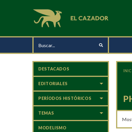
DESTACADOS
INIC
EDITORIALES
P
PERÍODOS HISTÓRICOS
TEMAS
Most
MODELISMO