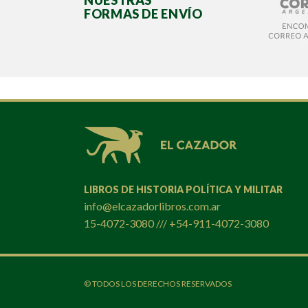
NUESTRAS
FORMAS DE ENVÍO
LIBROS DE HISTORIA POLÍTICA Y MILITAR
info@elcazadorlibros.com.ar
15-4072-3080 /// +54-911-4072-3080
© TODOS LOS DERECHOS RESERVADOS