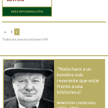
MÁS INFORMACIÓN
←
1
2
Todos los precios incluyen IVA
"Nada hace a un
hombre más
reverente que estar
frente a una
biblioteca".
WINSTON CHURCHILL
(1874 - 1965)