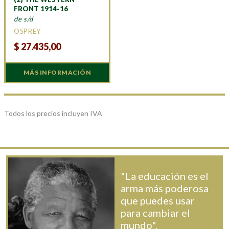
FRONT 1914-16
de s/d
OSPREY
$
27.435,00
MÁS INFORMACIÓN
Todos los precios incluyen IVA
"La educación es el
arma más poderosa
que puedes usar
para cambiar el
mundo".