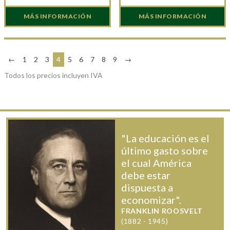
MÁS INFORMACIÓN
MÁS INFORMACIÓN
←
1
2
3
4
5
6
7
8
9
→
Todos los precios incluyen IVA
"La educación es el
último gasto sobre
el cual América
debe estar
dispuesta a
economizar".
FRANKLIN ROOSVELT
(1882 - 1945)