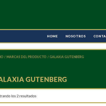
HOME
NOSOTROS
CONT
IO
/ MARCAS DEL PRODUCTO / GALAXIA GUTENBERG
ALAXIA GUTENBERG
rando los 2 resultados