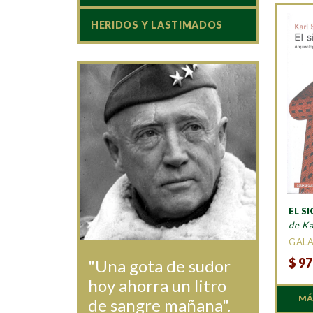
HERIDOS Y LASTIMADOS
EL S
de Ka
GALA
$
97
"Una gota de sudor
hoy ahorra un litro
MÁ
de sangre mañana".