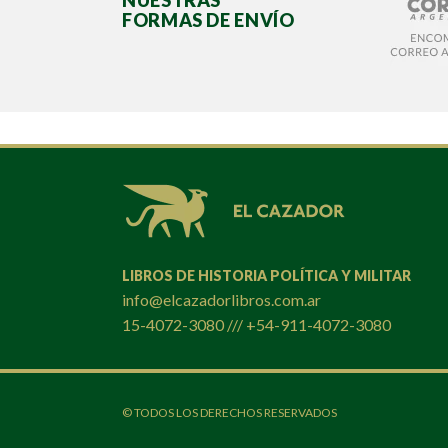
NUESTRAS
FORMAS DE ENVÍO
LIBROS DE HISTORIA POLÍTICA Y MILITAR
info@elcazadorlibros.com.ar
15-4072-3080 /// +54-911-4072-3080
© TODOS LOS DERECHOS RESERVADOS