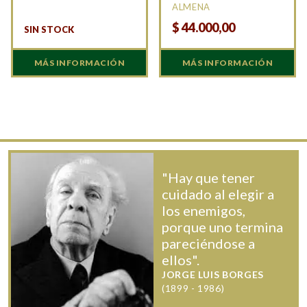
ALMENA
$
44.000,00
SIN STOCK
MÁS INFORMACIÓN
MÁS INFORMACIÓN
"Hay que tener
cuidado al elegir a
los enemigos,
porque uno termina
pareciéndose a
ellos".
JORGE LUIS BORGES
(1899 - 1986)