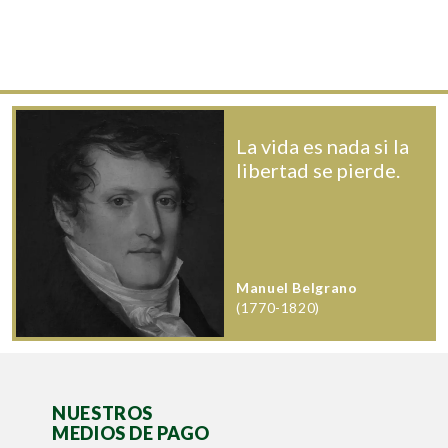
La vida es nada si la
libertad se pierde.
Manuel Belgrano
(1770-1820)
NUESTROS
MEDIOS DE PAGO