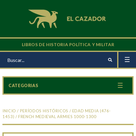
LIBROS DE HISTORIA POLÍTICA Y MILITAR
CATEGORIAS
INICIO
/
PERÍODOS HISTÓRICOS
/
EDAD MEDIA (476-
1453)
/ FRENCH MEDIEVAL ARMIES 1000-1300