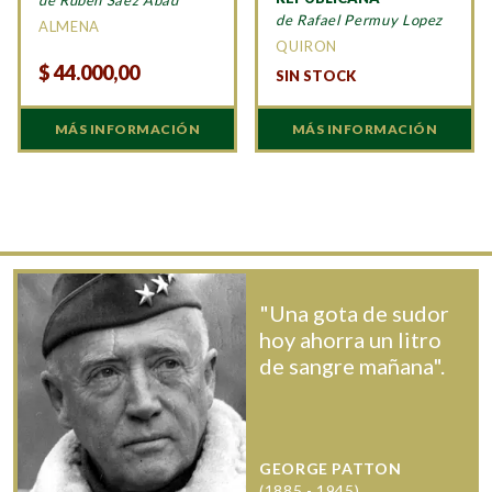
de Ruben Saez Abad
de Rafael Permuy Lopez
ALMENA
QUIRON
$
44.000,00
SIN STOCK
MÁS INFORMACIÓN
MÁS INFORMACIÓN
"Una gota de sudor
hoy ahorra un litro
de sangre mañana".
GEORGE PATTON
(1885 - 1945)