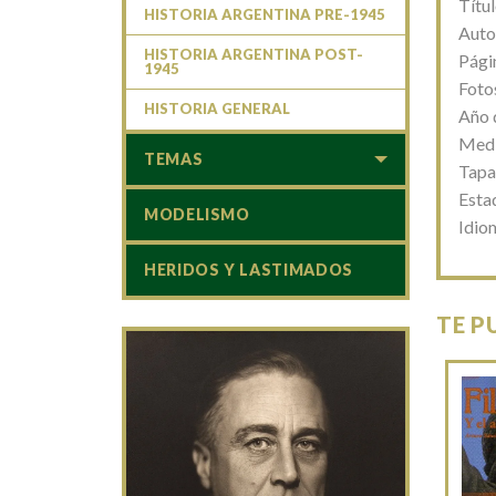
Títu
HISTORIA ARGENTINA PRE-1945
Auto
HISTORIA ARGENTINA POST-
Pági
1945
Fotos
HISTORIA GENERAL
Año 
Medi
TEMAS
Tapa
Esta
MODELISMO
Idio
HERIDOS Y LASTIMADOS
TE P