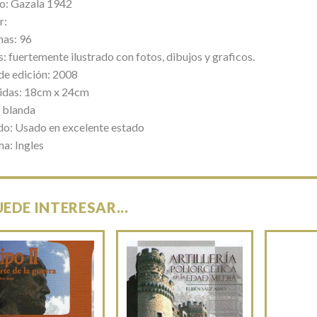
lo: Gazala 1942
r:
nas: 96
: fuertemente ilustrado con fotos, dibujos y graficos.
de edición: 2008
das: 18cm x 24cm
 blanda
do: Usado en excelente estado
ma: Ingles
UEDE INTERESAR...