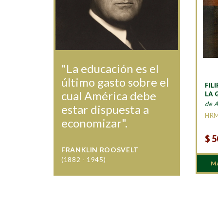
"La educación es el
último gasto sobre el
FILI
cual América debe
LA 
de 
estar dispuesta a
HR
economizar".
$
5
FRANKLIN ROOSVELT
(1882 - 1945)
M