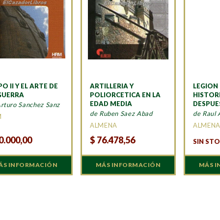
PO II Y EL ARTE DE
ARTILLERIA Y
LEGION
GUERRA
POLIORCETICA EN LA
HISTOR
EDAD MEDIA
DESPUE
Arturo Sanchez Sanz
de Ruben Saez Abad
de Raul 
M
ALMENA
ALMEN
0.000,00
$
76.478,56
SIN ST
ÁS INFORMACIÓN
MÁS INFORMACIÓN
MÁS 