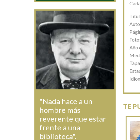
Cada
Títu
Auto
Pági
Foto
Año 
Medi
Tapa
Estad
Idio
"Nada hace a un
TE P
hombre más
reverente que estar
frente a una
biblioteca".