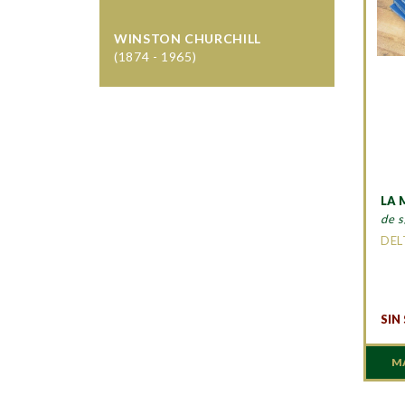
WINSTON CHURCHILL
(1874 - 1965)
LA 
de s
DEL
SIN
M