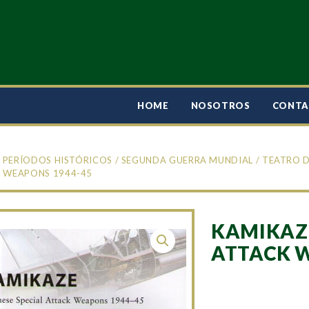
HOME
NOSOTROS
CONT
/
PERÍODOS HISTÓRICOS
/
SEGUNDA GUERRA MUNDIAL
/
TEATRO D
 WEAPONS 1944-45
KAMIKAZE
ATTACK W