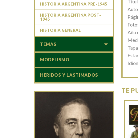
Títu
HISTORIA ARGENTINA PRE-1945
Auto
HISTORIA ARGENTINA POST-
Pági
1945
Foto
HISTORIA GENERAL
Año 
Medi
TEMAS
Tapa
Esta
MODELISMO
Idio
HERIDOS Y LASTIMADOS
TE P