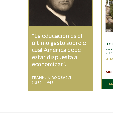
"La educación es el
último gasto sobre el
TOL
cual América debe
de F
Can
estar dispuesta a
AL
economizar".
SIN
FRANKLIN ROOSVELT
(1882 - 1945)
M