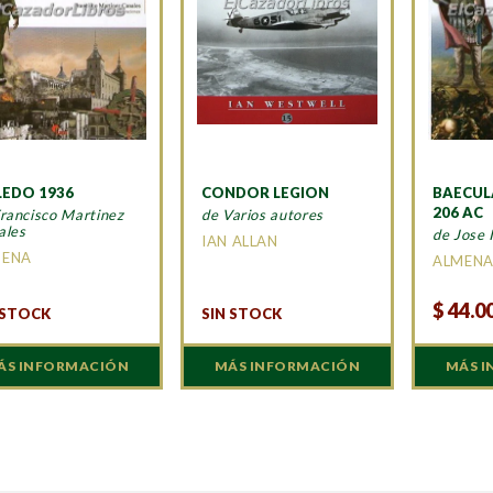
EDO 1936
CONDOR LEGION
BAECULA
206 AC
rancisco Martinez
de Varios autores
ales
de Jose 
IAN ALLAN
MENA
ALMEN
$
44.0
 STOCK
SIN STOCK
ÁS INFORMACIÓN
MÁS INFORMACIÓN
MÁS 