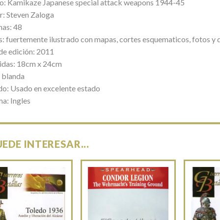
lo: Kamikaze Japanese special attack weapons 1944-45
r: Steven Zaloga
nas: 48
s: fuertemente ilustrado con mapas, cortes esquematicos, fotos y 
de edición: 2011
das: 18cm x 24cm
 blanda
do: Usado en excelente estado
ma: Ingles
UEDE INTERESAR...