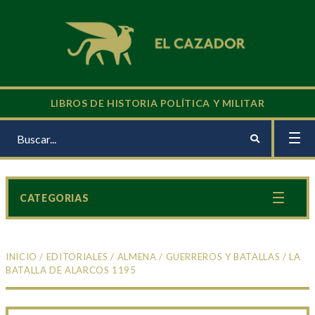
LIBROS DE HISTORIA POLÍTICA Y MILITAR
CATEGORIAS
INICIO
/
EDITORIALES
/
ALMENA
/
GUERREROS Y BATALLAS
/ LA
BATALLA DE ALARCOS 1195