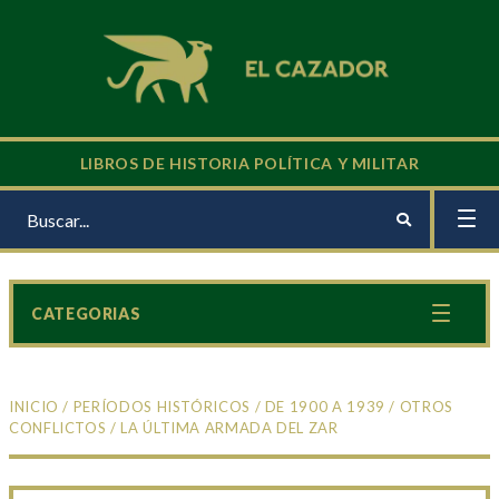
LIBROS DE HISTORIA POLÍTICA Y MILITAR
CATEGORIAS
INICIO
/
PERÍODOS HISTÓRICOS
/
DE 1900 A 1939
/
OTROS
CONFLICTOS
/ LA ÚLTIMA ARMADA DEL ZAR