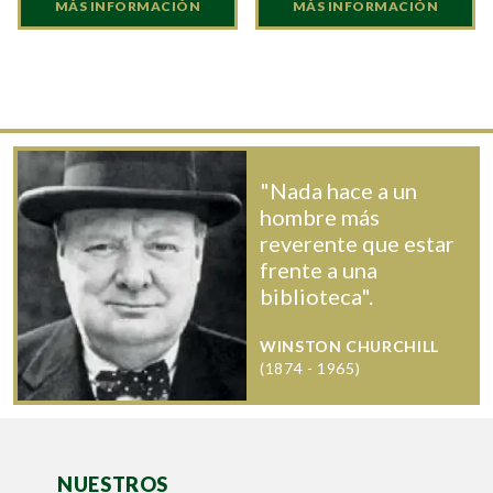
MÁS INFORMACIÓN
MÁS INFORMACIÓN
"Nada hace a un
hombre más
reverente que estar
frente a una
biblioteca".
WINSTON CHURCHILL
(1874 - 1965)
NUESTROS