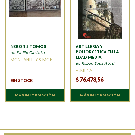
NERON 3 TOMOS
ARTILLERIA Y
POLIORCETICA EN LA
de Emilio Castelar
EDAD MEDIA
MONTANER Y SIMON
de Ruben Saez Abad
ALMENA
$
76.478,56
SIN STOCK
MÁS INFORMACIÓN
MÁS INFORMACIÓN