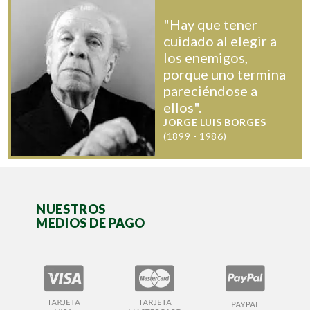
"Hay que tener
cuidado al elegir a
los enemigos,
porque uno termina
pareciéndose a
ellos".
JORGE LUIS BORGES
(1899 - 1986)
NUESTROS
MEDIOS DE PAGO