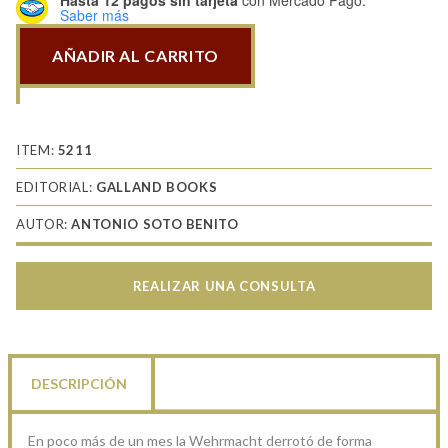
Saber más
AÑADIR AL CARRITO
Las
armas
extranjeras
de
ITEM:
5211
la
EDITORIAL:
GALLAND BOOKS
Wehrmacht:
AUTOR:
ANTONIO SOTO BENITO
Francia
cantidad
REALIZAR UNA CONSULTA
DESCRIPCIÓN
En poco más de un mes la Wehrmacht derrotó de forma