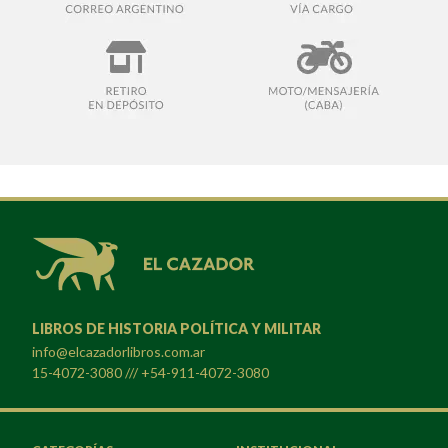
LIBROS DE HISTORIA POLÍTICA Y MILITAR
info@elcazadorlibros.com.ar
15-4072-3080 /// +54-911-4072-3080