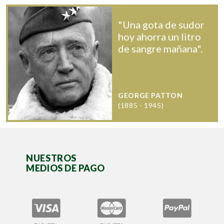
"Una gota de sudor
hoy ahorra un litro
de sangre mañana".
GEORGE PATTON
(1885 - 1945)
NUESTROS
MEDIOS DE PAGO