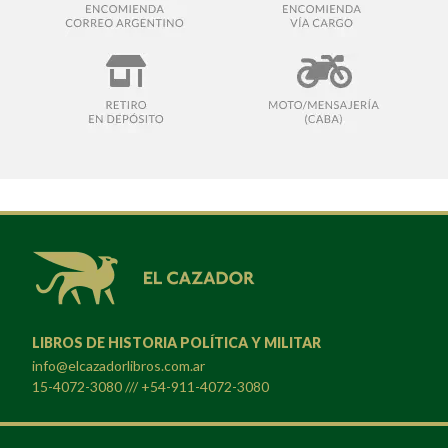
LIBROS DE HISTORIA POLÍTICA Y MILITAR
info@elcazadorlibros.com.ar
15-4072-3080 /// +54-911-4072-3080