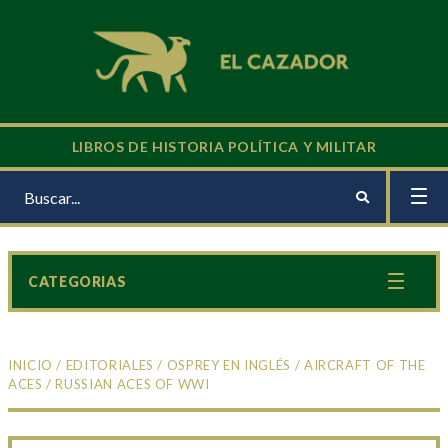
LIBROS DE HISTORIA POLÍTICA Y MILITAR
CATEGORIAS
INICIO
/
EDITORIALES
/
OSPREY EN INGLÉS
/
AIRCRAFT OF THE
ACES
/ RUSSIAN ACES OF WWI