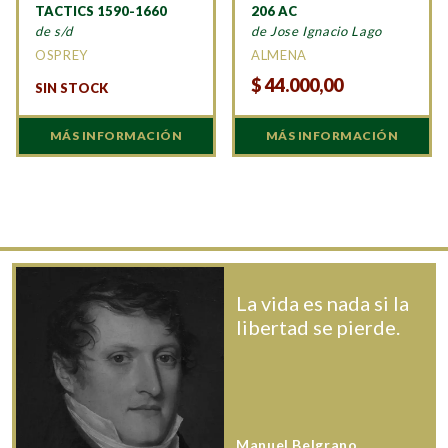
TACTICS 1590-1660
206 AC
de s/d
de Jose Ignacio Lago
OSPREY
ALMENA
$
44.000,00
SIN STOCK
MÁS INFORMACIÓN
MÁS INFORMACIÓN
La vida es nada si la
libertad se pierde.
Manuel Belgrano