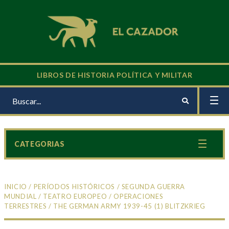
LIBROS DE HISTORIA POLÍTICA Y MILITAR
CATEGORIAS
INICIO
/
PERÍODOS HISTÓRICOS
/
SEGUNDA GUERRA
MUNDIAL
/
TEATRO EUROPEO
/
OPERACIONES
TERRESTRES
/ THE GERMAN ARMY 1939-45 (1) BLITZKRIEG