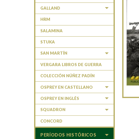
GALLAND
HRM
SALAMINA
STUKA
SAN MARTÍN
VERGARA LIBROS DE GUERRA
COLECCIÓN NÚÑEZ PADÍN
OSPREY EN CASTELLANO
OSPREY EN INGLÉS
SQUADRON
CONCORD
PERÍODOS HISTÓRICOS