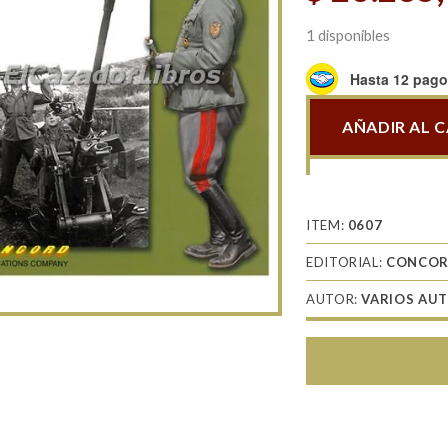
1 disponibles
Hasta 12 pagos
AÑADIR AL 
The
siege
of
Sevastopol
ITEM:
0607
and
EDITORIAL:
CONCO
the
Crimea
AUTOR:
VARIOS AU
campaign
1941-
42
cantidad