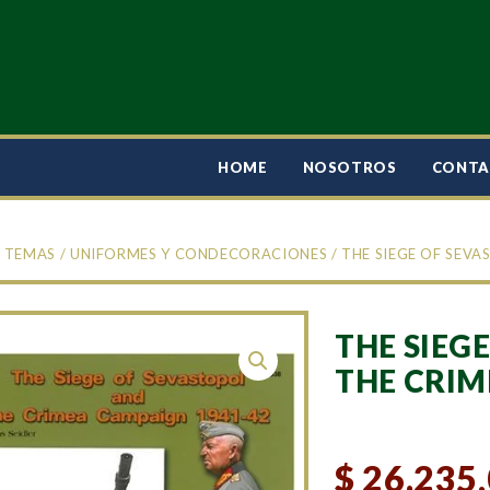
HOME
NOSOTROS
CONT
/
TEMAS
/
UNIFORMES Y CONDECORACIONES
/ THE SIEGE OF SEV
THE SIEG
THE CRIM
$
26.235