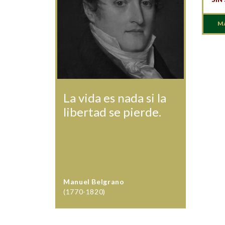
M
La vida es nada si la
libertad se pierde.
Manuel Belgrano
(1770-1820)