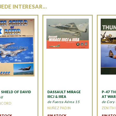
UEDE INTERESAR...
 SHIELD OF DAVID
DASSAULT MIRAGE
P-47 T
IIICJ & IIIEA
AT WAR
/d
de Fuerza Aérea 15
de Cory 
NCORD
NUÑEZ PADIN
ZENITH 
 STOCK
SIN STOCK
SIN ST