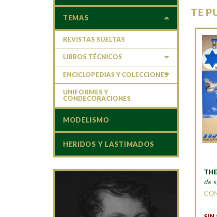
TE P
TEMAS
REVISTAS SUELTAS
LIBROS TÉCNICOS
ENCICLOPEDIAS Y COLECCIONES
UNIFORMES Y
CONDECORACIONES
MODELISMO
HERIDOS Y LASTIMADOS
THE
de s
CO
SIN